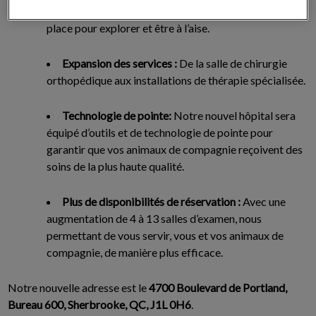
d’espace, vos amis à fourrure auront amplement de
place pour explorer et être à l’aise.
Expansion des services :
De la salle de chirurgie
orthopédique aux installations de thérapie spécialisée.
Technologie de pointe:
Notre nouvel hôpital sera
équipé d’outils et de technologie de pointe pour
garantir que vos animaux de compagnie reçoivent des
soins de la plus haute qualité.
Plus de disponibilités de réservation :
Avec une
augmentation de 4 à 13 salles d’examen, nous
permettant de vous servir, vous et vos animaux de
compagnie, de manière plus efficace.
Notre nouvelle adresse est le
4700 Boulevard de Portland,
Bureau 600, Sherbrooke, QC, J1L 0H6
.