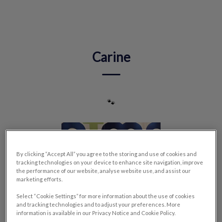
IvcPractices.HeaderNav.Search.Label
Envoyer
Carine
🐾
By clicking “Accept All” you agree to the storing and use of cookies and
tracking technologies on your device to enhance site navigation, improve
the performance of our website, analyse website use, and assist our
marketing efforts.
Select “Cookie Settings” for more information about the use of cookies
and tracking technologies and to adjust your preferences. More
information is available in our Privacy Notice and Cookie Policy.