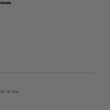
Animale
e QC J1L 0H6