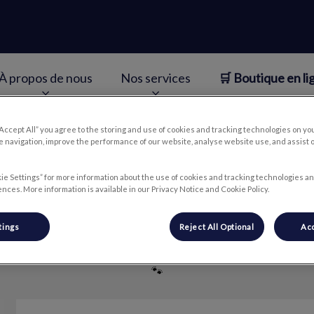
À propos de nous
Nos services
🛒 Boutique en li
v.Search.Label
“Accept All” you agree to the storing and use of cookies and tracking technologies on yo
 navigation, improve the performance of our website, analyse website use, and assist 
ie Settings” for more information about the use of cookies and tracking technologies an
Liya
nces. More information is available in our Privacy Notice and Cookie Policy.
tings
Reject All Optional
Acc
🐾