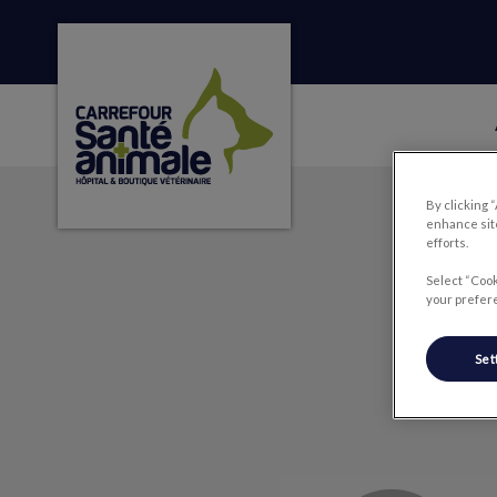
Page d'accueil de Carrefour Santé Animale
IvcPractices.HeaderNa
By clicking 
enhance site
efforts.
Select “Cook
your prefere
Set