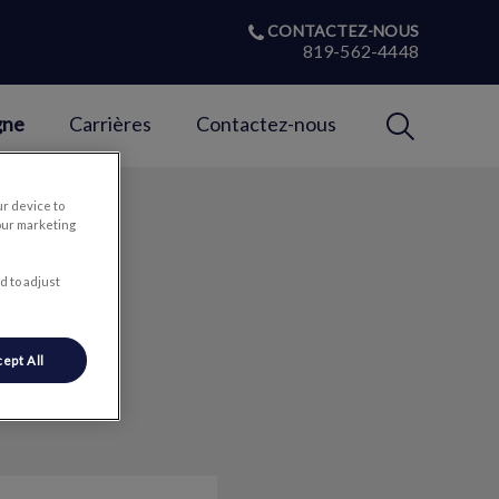
CONTACTEZ-NOUS
819-562-4448
IvcPractices
gne
Carrières
Contactez-nous
ur device to
Envoyer
our marketing
d to adjust
ept All