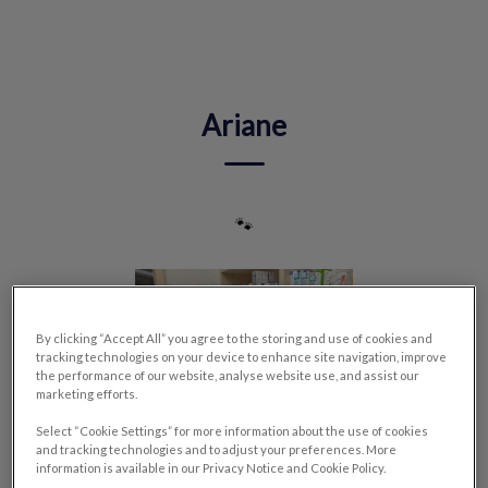
IvcPractices.HeaderNav.Search.Label
Envoyer
Ariane
🐾
By clicking “Accept All” you agree to the storing and use of cookies and
tracking technologies on your device to enhance site navigation, improve
the performance of our website, analyse website use, and assist our
marketing efforts.
Select “Cookie Settings” for more information about the use of cookies
and tracking technologies and to adjust your preferences. More
information is available in our Privacy Notice and Cookie Policy.