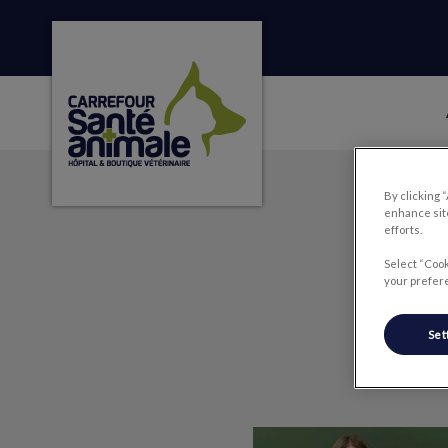
Page d'accueil de Carrefour Santé Animale
IvcPractices.HeaderNa
By clicking 
enhance site
efforts.
Select “Cook
your prefere
Set