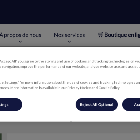
À propos de nous
Nos services
🛒 Boutique en li
v.Search.Label
“Accept All” you agree to the storing and use of cookies and tracking technologies on yo
 navigation, improve the performance of our website, analyse website use, and assist 
Coralie
ie Settings” for more information about the use of cookies and tracking technologies an
nces. More information is available in our Privacy Notice and Cookie Policy.
tings
Reject All Optional
Acc
🐾