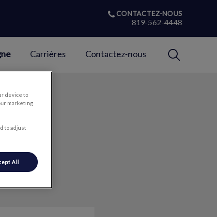
CONTACTEZ-NOUS
819-562-4448
IvcPractices
gne
Carrières
Contactez-nous
Envoyer
ur device to
our marketing
d to adjust
ept All