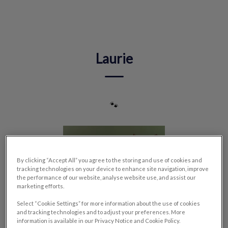
IvcPractices.HeaderNav.Search.Label
Envoyer
Laurie
🐾
By clicking “Accept All” you agree to the storing and use of cookies and
tracking technologies on your device to enhance site navigation, improve
the performance of our website, analyse website use, and assist our
marketing efforts.
Select “Cookie Settings” for more information about the use of cookies
and tracking technologies and to adjust your preferences. More
information is available in our Privacy Notice and Cookie Policy.