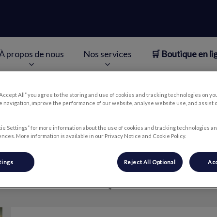
À propos de nous
Nos services
🛒 Boutique en li
v.Search.Label
“Accept All” you agree to the storing and use of cookies and tracking technologies on yo
 navigation, improve the performance of our website, analyse website use, and assist 
Laurie G
ie Settings” for more information about the use of cookies and tracking technologies an
nces. More information is available in our Privacy Notice and Cookie Policy.
tings
Reject All Optional
Acc
🐾