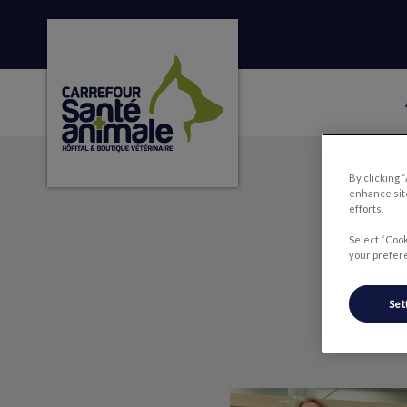
Page d'accueil de Carrefour Santé Animale
IvcPractices.HeaderNa
By clicking 
enhance site
efforts.
Select “Cook
your prefere
Set