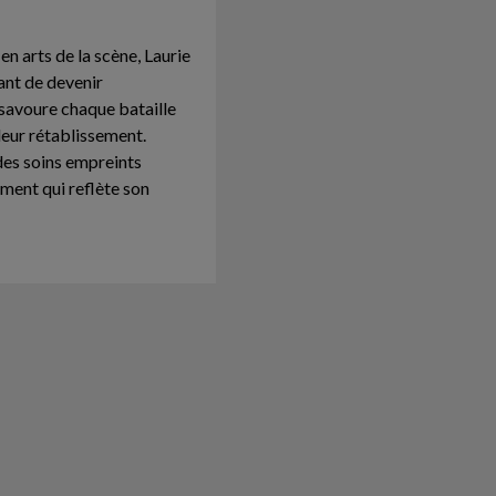
n arts de la scène, Laurie
ant de devenir
e savoure chaque bataille
leur rétablissement.
 des soins empreints
ment qui reflète son