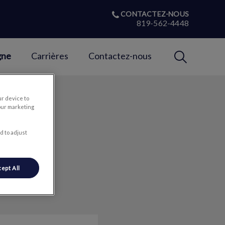
CONTACTEZ-NOUS
819-562-4448
IvcPractices
gne
Carrières
Contactez-nous
Envoyer
ur device to
our marketing
d to adjust
ept All