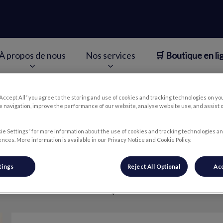
À propos de nous
Nos services
🛒 Boutique en li
v.Search.Label
“Accept All” you agree to the storing and use of cookies and tracking technologies on yo
 navigation, improve the performance of our website, analyse website use, and assist 
Mélyssa
ie Settings” for more information about the use of cookies and tracking technologies an
nces. More information is available in our Privacy Notice and Cookie Policy.
tings
Reject All Optional
Acc
🐾