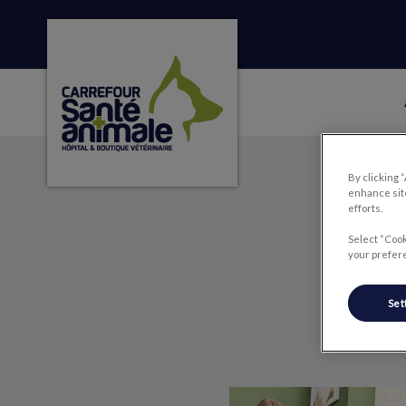
Page d'accueil de Carrefour Santé Animale
IvcPractices.HeaderNa
By clicking 
enhance site
efforts.
Select “Cook
your prefere
Set