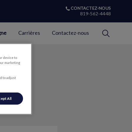
CONTACTEZ-NOUS
819-562-4448
IvcPractices
gne
Carrières
Contactez-nous
Envoyer
ur device to
our marketing
d to adjust
ept All