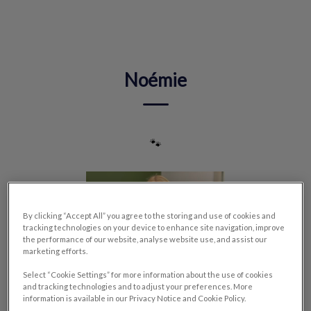
IvcPractices.HeaderNav.Search.Label
Envoyer
Noémie
🐾
By clicking “Accept All” you agree to the storing and use of cookies and
tracking technologies on your device to enhance site navigation, improve
the performance of our website, analyse website use, and assist our
marketing efforts.
Select “Cookie Settings” for more information about the use of cookies
and tracking technologies and to adjust your preferences. More
information is available in our Privacy Notice and Cookie Policy.