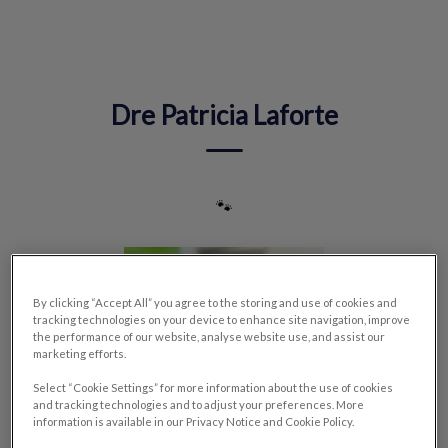
IvcPractices.HeaderNav.Search.Label
Envoyer
Dre Patricia Laforte
🐾
By clicking “Accept All” you agree to the storing and use of cookies and
tracking technologies on your device to enhance site navigation, improve
the performance of our website, analyse website use, and assist our
marketing efforts.
Select “Cookie Settings” for more information about the use of cookies
and tracking technologies and to adjust your preferences. More
information is available in our Privacy Notice and Cookie Policy.