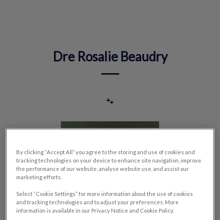
IvcPractices.HeaderNav.Search.Label
Envoyer
Dre Rosalie Beaudry
🐾
By clicking “Accept All” you agree to the storing and use of cookies and
tracking technologies on your device to enhance site navigation, improve
the performance of our website, analyse website use, and assist our
marketing efforts.
Select “Cookie Settings” for more information about the use of cookies
and tracking technologies and to adjust your preferences. More
information is available in our Privacy Notice and Cookie Policy.