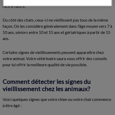
race à l’autre.
Du côté des chats, ceux-ci ne vieillissent pas tous de la même
façon. On les considère généralement dans l’âge moyen vers 7 à
10 ans, séniors entre 10 et 15 ans et gériatriques à partir de 15
ans.
Certains signes de vieillissements peuvent apparaître chez
votre animal. Votre vétérinaire saura vous offrir des conseils
pour lui offrir la meilleure qualité de vie possible.
Comment détecter les signes du
vieillissement chez les animaux?
Voici quelques signes que votre chien ou votre chat commence
à être âgé :