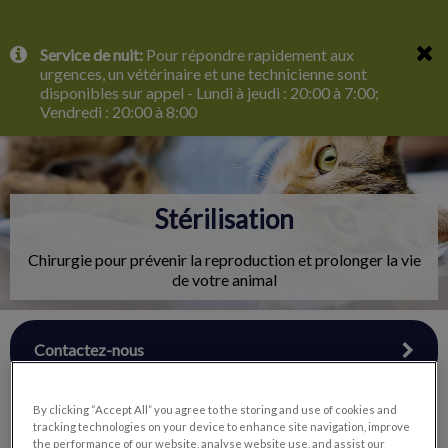
IvcPractices.HeaderNav.Search.Label
Service de nuit:
Pour répondre rapidement aux
Envoyer
urgences, un vétérinaire et une technicienne sont
disponibles sur appel - Lundi à jeudi : 20:00 à 7:00;
Vendredi : 20:00 à 8:00
Stérilisation
Chirurgie pour prévenir la reproduction et prolonger la vie
de votre animal
Contactez-nous
By clicking “Accept All” you agree to the storing and use of cookies and
tracking technologies on your device to enhance site navigation, improve
the performance of our website, analyse website use, and assist our