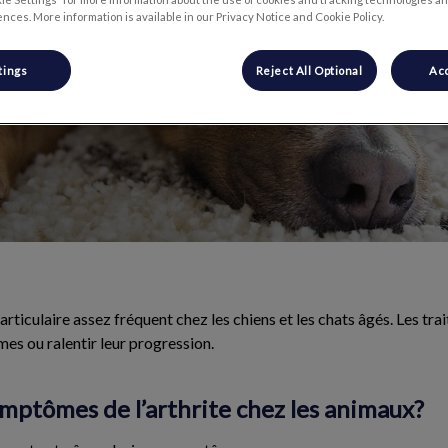
nces. More information is available in our Privacy Notice and Cookie Policy.
tings
Reject All Optional
Acc
 articulaire assez fréquent chez les chiens et les chats âgés. Les 
es ou ralentir leur progression.
ymptômes de l’arthrite chez les animaux?