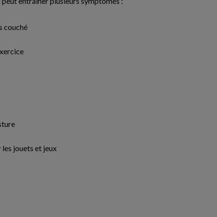
x peut entraîner plusieurs symptômes :
s couché
exercice
ture
 les jouets et jeux