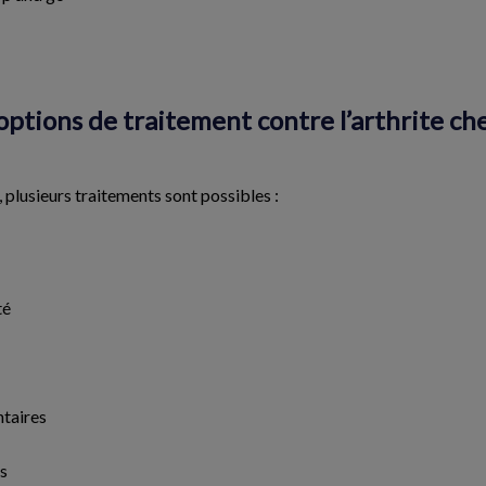
 options de traitement contre l’arthrite ch
e, plusieurs traitements sont possibles :
té
taires
s