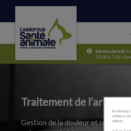
Page d'accueil de Carrefour Santé Animale
Service de nuit:
Po
IvcPractices.HeaderNa
20:00 à 7:00; Ven
Traitement de l’arthrite
By clicking 
enhance site
Gestion de la douleur et réadaptat
efforts.
Select “Cook