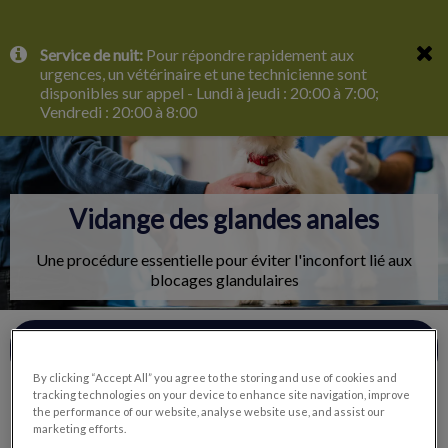
IvcPractices.HeaderNav.Search.Label
Service de nuit:
Pour répondre rapidement aux
Envoyer
urgences, un vétérinaire et une technicienne sont
disponibles sur appel - Lundi à jeudi : 20:00 à 7:00;
Vendredi : 20:00 à 8:00
Vidange des glandes anales
Une procédure essentielle pour éviter l'inconfort lié aux
blocages glandulaires
Contactez-nous
By clicking “Accept All” you agree to the storing and use of cookies and
tracking technologies on your device to enhance site navigation, improve
the performance of our website, analyse website use, and assist our
marketing efforts.